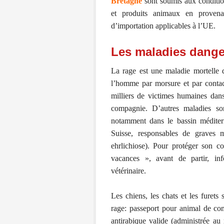
Bretagne
sont soumis aux conditio
et produits animaux en proven
d’importation applicables à l’UE.
Les maladies dange
La rage est une maladie mortelle q
l’homme par morsure et par contact
milliers de victimes humaines da
compagnie. D’autres maladies son
notamment dans le bassin méditer
Suisse, responsables de graves ma
ehrlichiose). Pour protéger son c
vacances », avant de partir, in
vétérinaire.
Les chiens, les chats et les furets 
rage: passeport pour animal de com
antirabique valide (administrée au