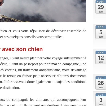
AOÛT
29
sam
SEP
5
chien et vous vous réjouissez de découvrir ensemble de
et ces quelques conseils vous seront utiles.
sam
r avec son chien
SEP
12
anger, il vaut mieux planifier votre voyage suffisamment à
sam
prévue, il faut un passeport pour animal de compagnie, une
des vaccins, un traitement antiparasitaire, voire davantage
 le retour en Suisse peut nécessiter d’autres documents
SEP
26
art. Informez-vous donc également au sujet des conditions
e destination.
sam
OCT
3
aux de compagnie les animaux qui accompagnent leur
sam
e par celui-ci. Ils ne sont pas destinés à être vendus ou