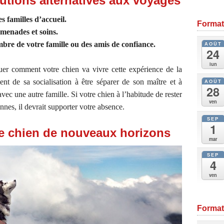
olutions alternatives aux voyages
s familles d’accueil.
Format
menades et soins.
AOÛT
bre de votre famille ou des amis de confiance.
24
lun
luer comment votre chien va vivre cette expérience de la
AOÛT
ent de sa socialisation à être séparer de son maître et à
28
ec une autre famille. Si votre chien à l’habitude de rester
ven
onnes, il devrait supporter votre absence.
SEP
1
re chien de nouveaux horizons
mar
SEP
4
ven
Formati