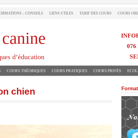
ORMATIONS – CONSEILS
LIENS UTILES
TARIF DES COURS
COURS OBL
 canine
INFO
076 
ques d’éducation
SE
S
COURS THÉORIQUES
COURS PRATIQUES
COURS PRIVÉS
ECOL
Format
on chien