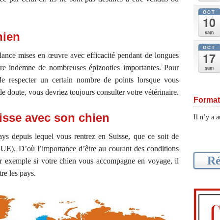
OCT
10
sam
hien
OCT
17
illance mises en œuvre avec efficacité pendant de longues
tre indemne de nombreuses épizooties importantes. Pour
sam
 de respecter un certain nombre de points lorsque vous
 doute, vous devriez toujours consulter votre vétérinaire.
Format
isse avec son chien
Il n’y a 
pays depuis lequel vous rentrez en Suisse, que ce soit de
 UE). D’où l’importance d’être au courant des conditions
Ré
ar exemple si votre chien vous accompagne en voyage, il
tre les pays.