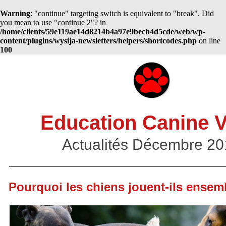
Warning
: "continue" targeting switch is equivalent to "break". Did
you mean to use "continue 2"? in
/home/clients/59e119ae14d8214b4a97e9becb4d5cde/web/wp-
content/plugins/wysija-newsletters/helpers/shortcodes.php
on line
100
Education Canine 
Actualités Décembre 20
Pourquoi les chiens jouent-ils ensem