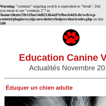
Warning
: "continue" targeting switch is equivalent to "break". Did
you mean to use "continue 2"? in
/home/clients/59e119ae14d8214b4a97e9becb4d5cde/web/wp-
content/plugins/wysija-newsletters/helpers/shortcodes.php
on line
100
Education Canine 
Actualités Novembre 20
Éduquer un chien adulte