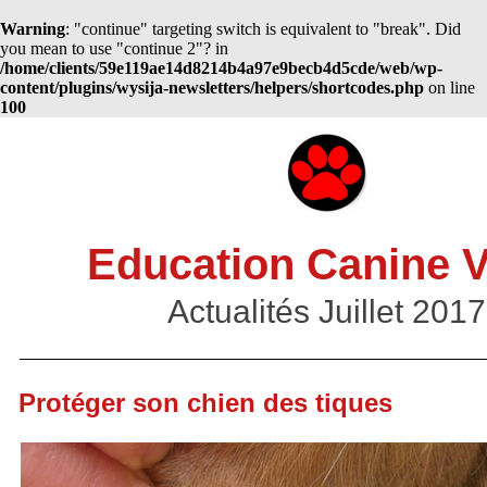
Warning
: "continue" targeting switch is equivalent to "break". Did
you mean to use "continue 2"? in
/home/clients/59e119ae14d8214b4a97e9becb4d5cde/web/wp-
content/plugins/wysija-newsletters/helpers/shortcodes.php
on line
100
Education Canine 
Actualités Juillet 2017
Protéger son chien des tiques