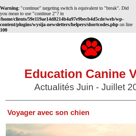
Warning
: "continue" targeting switch is equivalent to "break". Did
you mean to use "continue 2"? in
/home/clients/59e119ae14d8214b4a97e9becb4d5cde/web/wp-
content/plugins/wysija-newsletters/helpers/shortcodes.php
on line
100
Education Canine 
Actualités Juin - Juillet 
Voyager avec son chien