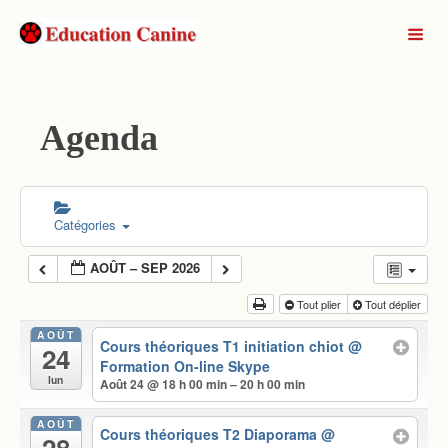
Agenda
Catégories
AOÛT – SEP 2026
Tout plier
Tout déplier
AOÛT
Cours théoriques T1 initiation chiot
@
24
Formation On-line Skype
lun
Août 24 @ 18 h 00 min – 20 h 00 min
AOÛT
Cours théoriques T2 Diaporama
@
28