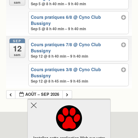
sam
Sep 5 @ 8 h 40 min – 9 h 40 min
Cours pratiques 6/8
@ Cyno Club
Bussigny
Sep 5 @ 8 h 40 min – 9 h 40 min
SEP
Cours pratiques 7/8
@ Cyno Club
12
Bussigny
sam
Sep 12 @ 8 h 40 min – 9 h 40 min
Cours pratiques 3/8
@ Cyno Club
Bussigny
Sep 12 @ 8 h 45 min – 9 h 45 min
AOÛT – SEP 2026
Retour au début
MOBILE
BUREAU