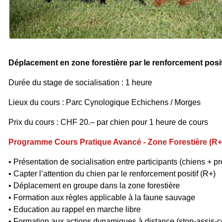
Déplacement en zone forestière
par le renforcement posit
Durée du stage de socialisation : 1 heure
Lieux du cours : Parc Cynologique Echichens / Morges
Prix du cours : CHF 20.– par chien pour 1 heure de cours
Programme Cours Pratique Avancé - Z
one Forestière
(R+
• Présentation de socialisation entre participants (chiens + pr
• Capter l’attention du chien par le renforcement positif (R+)
• Déplacement en groupe dans la zone forestière
• Formation aux règles applicable à la faune sauvage
• Education au rappel en marche libre
• Formation aux actions dynamiques à distance (stop-assis-