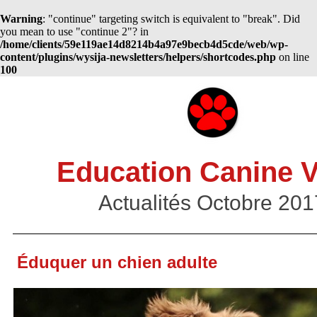
Warning
: "continue" targeting switch is equivalent to "break". Did
you mean to use "continue 2"? in
/home/clients/59e119ae14d8214b4a97e9becb4d5cde/web/wp-
content/plugins/wysija-newsletters/helpers/shortcodes.php
on line
100
Education Canine 
Actualités Octobre 201
Éduquer un chien adulte