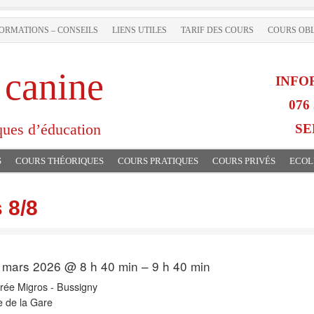
ORMATIONS – CONSEILS
LIENS UTILES
TARIF DES COURS
COURS OBL
 canine
INFO
076 
ques d’éducation
SE
S
COURS THÉORIQUES
COURS PRATIQUES
COURS PRIVÉS
ECOL
 8/8
 mars 2026 @ 8 h 40 min – 9 h 40 min
rée Migros - Bussigny
 de la Gare