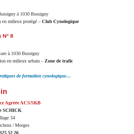
ussigny à 1030 Bussigny
 en milieux protégé –
Club Cynologique
s N° 8
Gare à 1030 Bussigny
ion en milieux urbain –
Zone de trafic
 pratiques de formation cynologique…
nin
ice Agréée ACS/SKB
se SCHICK
llage 34
ichens / Morges
 325 52 26