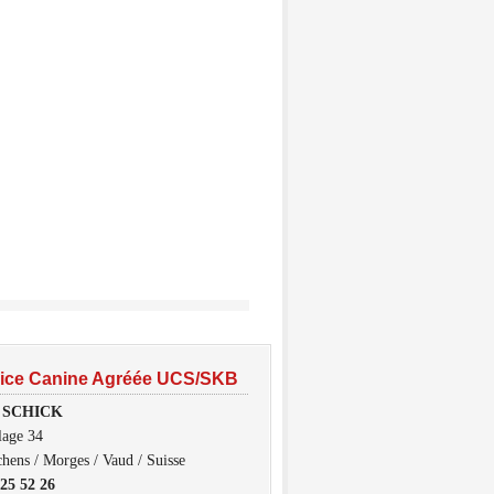
rice Canine Agréée UCS/SKB
e SCHICK
lage 34
hens / Morges / Vaud / Suisse
325 52 26