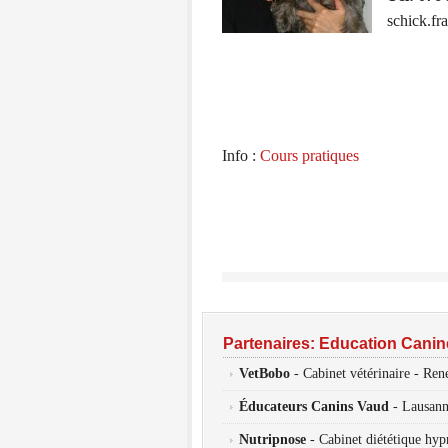
schick.f
Info :
Cours pratiques
Partenaires: Education Cani
VetBobo
- Cabinet vétérinaire - Ren
Éducateurs Canins Vaud
- Lausan
Nutripnose
- Cabinet diététique hyp