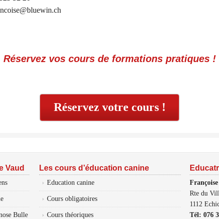
rancoise@bluewin.ch
Réservez vos cours de formations pratiques !
Réservez votre cours !
ne Vaud
Les cours d’éducation canine
Educat
ens
Education canine
François
Rte du Vil
ne
Cours obligatoires
1112 Echic
nose Bulle
Cours théoriques
Tél: 076 