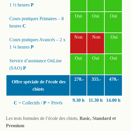
1 ½ heures
P
Oui
Oui
Oui
Cours pratiques Primaires – 8
heures
C
Non
Non
Oui
Cours pratiques Avancés – 2 x
1 ¼ heures
P
Oui
Oui
Oui
Service d’assistance OnLine
(SAO)
P
270.-
355.-
470.-
Offre spéciale de l’école des
chiots
9.30
h
11.30 h
14.00 h
C
= Collectifs /
P
= Privés
Les trois formules de l’école des chiots,
Basic, Standard et
Premium